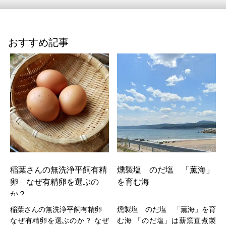
おすすめ記事
ー
稲葉さんの無洗浄平飼有精
燻製塩 のだ塩 「薫海」
卵 なぜ有精卵を選ぶの
を育む海
か？
ル
稲葉さんの無洗浄平飼有精卵
燻製塩 のだ塩 「薫海」を育
注
なぜ有精卵を選ぶのか？ なぜ
む海 「のだ塩」は薪窯直煮製