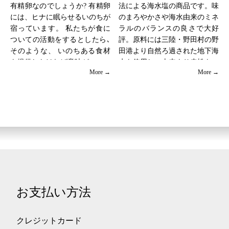
作
有精卵なのでしょうか? 有精卵
法による海水塩の商品です。味
自
には、ヒナに眠らせるいのちが
のまろやかさや海水由来のミネ
、
宿っています。 私たちが食に
ラルのバランスの良さで大好
マ
ついての活動をするとしたら､
評。原料には三陸・野田村の野
か
そのような、 いのちある食材
田港より自然ろ過された地下海
を提供しなければ意味が...
水を使用し、古来より赤松を...
→
More →
More →
お支払い方法
クレジットカード